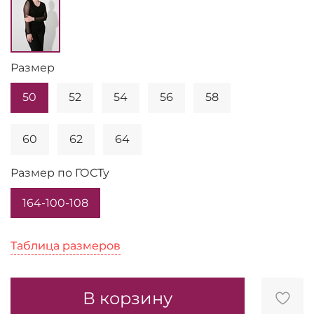
Размер
50
52
54
56
58
60
62
64
Размер по ГОСТу
164-100-108
Таблица размеров
Таблица размеров
В корзину