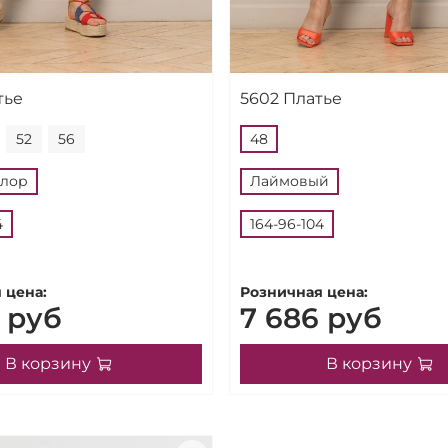
тье
5602 Платье
52
56
48
олор
Лаймовый
4
164-96-104
 цена:
Розничная цена:
 руб
7 686 руб
В корзину
В корзину