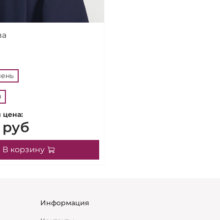
за
лень
0
 цена:
 руб
В корзину
Информация