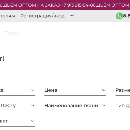
ЬЕМ ОПТОМ НА ЗАКАЗ +7 913 915-54-06
ШЬЕМ ОПТОМ НА ЗА
ателям
Регистрация/вход
8-
rl
ка
Цена
Разм
 ГОСТу
Наименование ткани
Тип р
вет