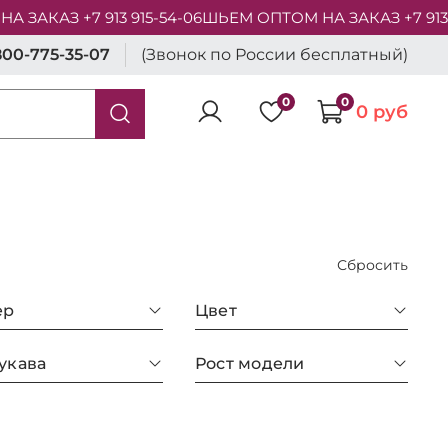
КАЗ +7 913 915-54-06
ШЬЕМ ОПТОМ НА ЗАКАЗ +7 913 915
800-775-35-07
(Звонок по России бесплатный)
0
0
0 руб
Сбросить
ер
Цвет
укава
Рост модели