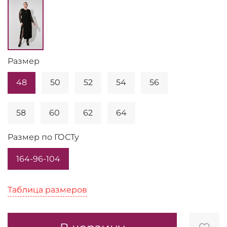
Размер
48
50
52
54
56
58
60
62
64
Размер по ГОСТу
164-96-104
Таблица размеров
Таблица размеров