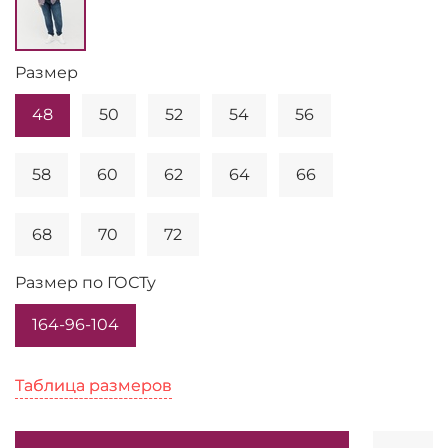
Размер
48
50
52
54
56
58
60
62
64
66
68
70
72
Размер по ГОСТу
164-96-104
Таблица размеров
Таблица размеров