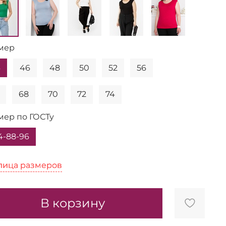
мер
4
46
48
50
52
56
68
70
72
74
мер по ГОСТу
4-88-96
лица размеров
лица размеров
В корзину