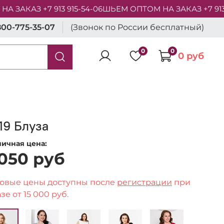
ЗАКАЗ +7 913 915-54-06
ШЬЕМ ОПТОМ НА ЗАКАЗ +7 913 9
800-775-35-07
(Звонок по России бесплатный)
0
0
0 руб
19 Блуза
ничная цена:
 050 руб
овые цены доступны после
регистрации
при
зе от 15 000 руб.