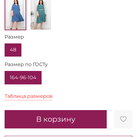
Размер
48
Размер по ГОСТу
164-96-104
Таблица размеров
Таблица размеров
В корзину