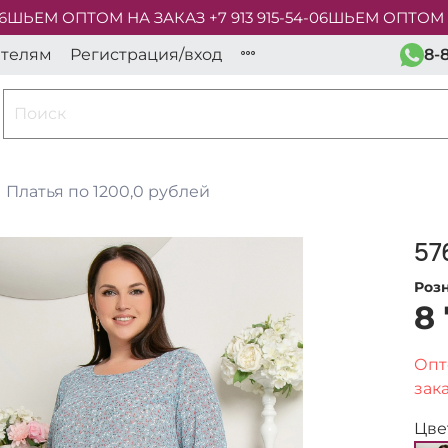
ЬЕМ ОПТОМ НА ЗАКАЗ +7 913 915-54-06
ШЬЕМ ОПТОМ НА З
ателям
Регистрация/вход
8-
Платья по 1200,0 рублей
57
Роз
8
Опт
зака
Цве