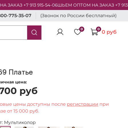
АКАЗ +7 913 915-54-06
ШЬЕМ ОПТОМ НА ЗАКАЗ +7 913 91
800-775-35-07
(Звонок по России бесплатный)
0
0
0 руб
69 Платье
ничная цена:
 700 руб
овые цены доступны после
регистрации
при
зе от 15 000 руб.
т: Мультиколор