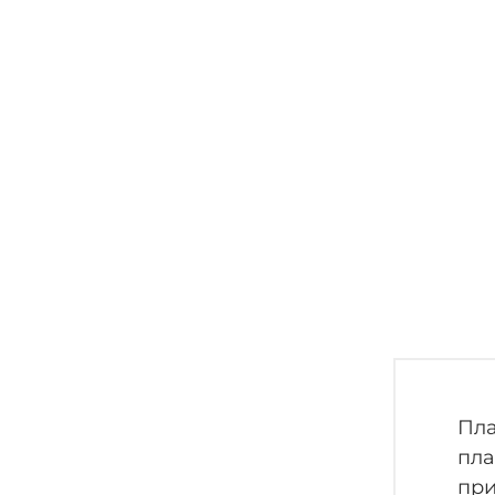
Пла
пла
при