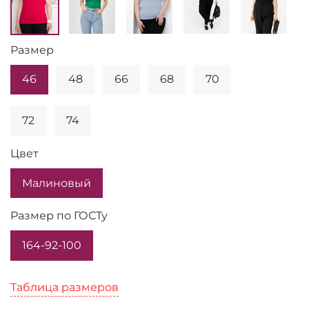
Размер
46
48
66
68
70
72
74
Цвет
Малиновый
Размер по ГОСТу
164-92-100
Таблица размеров
Таблица размеров