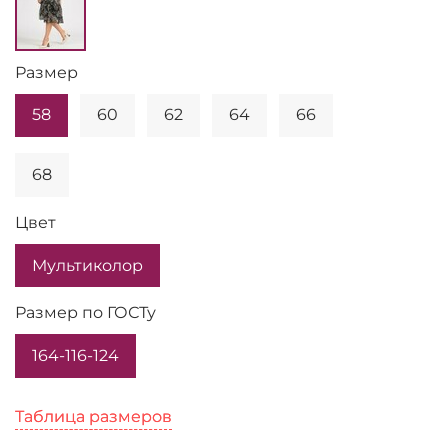
Размер
58
60
62
64
66
68
Цвет
Мультиколор
Размер по ГОСТу
164-116-124
Таблица размеров
Таблица размеров