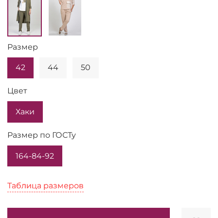
Размер
42
44
50
Цвет
Хаки
Размер по ГОСТу
164-84-92
Таблица размеров
Таблица размеров