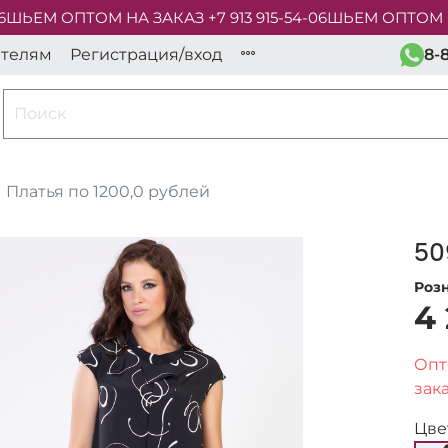
ШЬЕМ ОПТОМ НА ЗАКАЗ +7 913 915-54-06
ШЬЕМ ОПТОМ НА З
ателям
Регистрация/вход
8-
Платья по 1200,0 рублей
50
Роз
4
Опт
зака
Цве