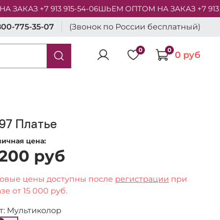
АКАЗ +7 913 915-54-06
ШЬЕМ ОПТОМ НА ЗАКАЗ +7 913 91
800-775-35-07
(Звонок по России бесплатный)
0
0
0 руб
97 Платье
ничная цена:
 200 руб
овые цены доступны после
регистрации
при
зе от 15 000 руб.
т: Мультиколор