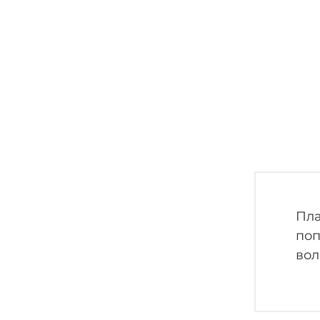
Пла
поп
вол