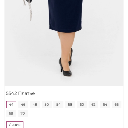
5542 Платье
44
46
48
50
54
58
60
62
64
66
68
70
Синий