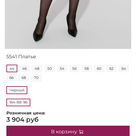
5541 Платье
44
46
48
50
54
56
58
60
62
64
66
68
70
Черный
164-88-96
Розничная цена:
3 904 руб
В корзину