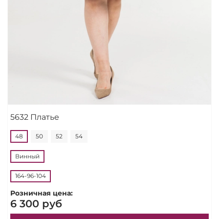
5632 Платье
48
50
52
54
Винный
164-96-104
Розничная цена:
6 300 руб