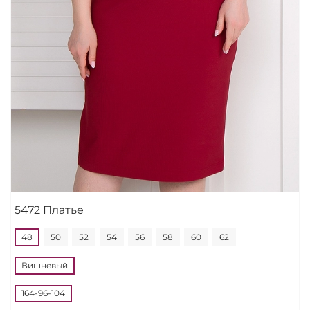
5472 Платье
48
50
52
54
56
58
60
62
Вишневый
164-96-104