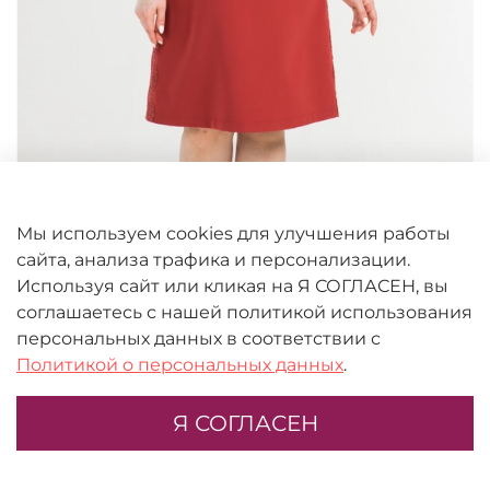
Мы используем cookies для улучшения работы
сайта, анализа трафика и персонализации.
Используя сайт или кликая на Я СОГЛАСЕН, вы
соглашаетесь с нашей политикой использования
персональных данных в соответствии с
Политикой о персональных данных
.
5633 Платье
Я СОГЛАСЕН
48
50
52
54
56
58
Терракотовый
Главная
Поиск
Корзина
Избранное
Профиль