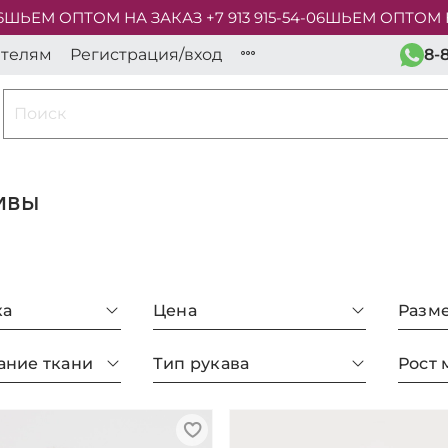
М ОПТОМ НА ЗАКАЗ +7 913 915-54-06
ШЬЕМ ОПТОМ НА ЗАК
ателям
Регистрация/вход
8-
ивы
ка
Цена
Разм
ание ткани
Тип рукава
Рост 