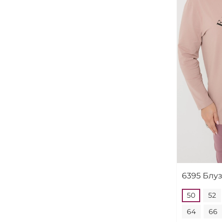
6395 Блу
50
52
64
66