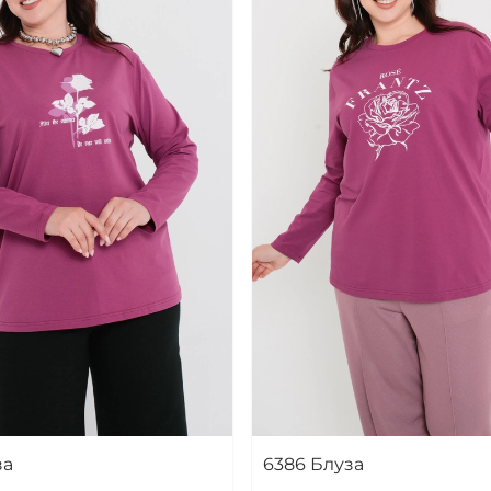
за
6386 Блуза