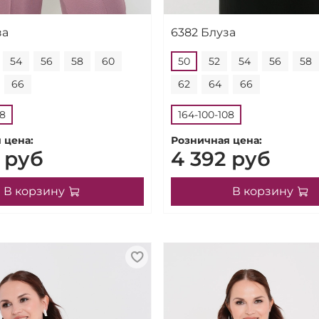
за
6382 Блуза
54
56
58
60
50
52
54
56
58
66
62
64
66
08
164-100-108
 цена:
Розничная цена:
 руб
4 392 руб
В корзину
В корзину