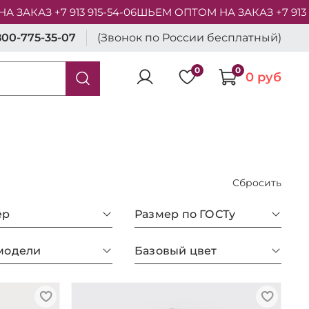
АЗ +7 913 915-54-06
ШЬЕМ ОПТОМ НА ЗАКАЗ +7 913 915-
800-775-35-07
(Звонок по России бесплатный)
0
0
0 руб
Сбросить
ер
Размер по ГОСТу
модели
Базовый цвет