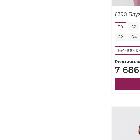
6390 Блу
50
52
62
64
164-100-1
Розничная
7 686